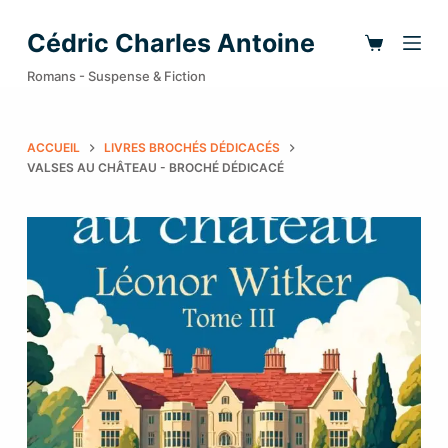
P
Cédric Charles Antoine
a
Romans - Suspense & Fiction
s
s
e
ACCUEIL
LIVRES BROCHÉS DÉDICACÉS
r
VALSES AU CHÂTEAU - BROCHÉ DÉDICACÉ
a
u
c
o
n
t
e
n
u