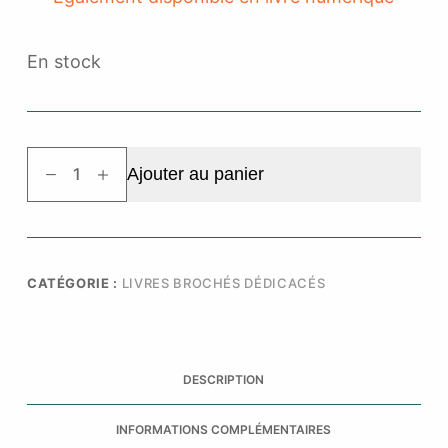
En stock
quantité
Ajouter au panier
de
Valses
au
château
-
CATÉGORIE :
LIVRES BROCHÉS DÉDICACÉS
broché
dédicacé
DESCRIPTION
INFORMATIONS COMPLÉMENTAIRES