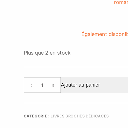
Également disponib
Plus que 2 en stock
quantité
Ajouter au panier
de
Une
place
au
château
CATÉGORIE :
LIVRES BROCHÉS DÉDICACÉS
-