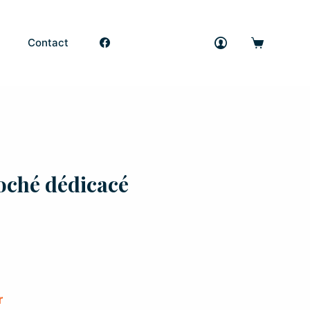
Contact
oché dédicacé
r