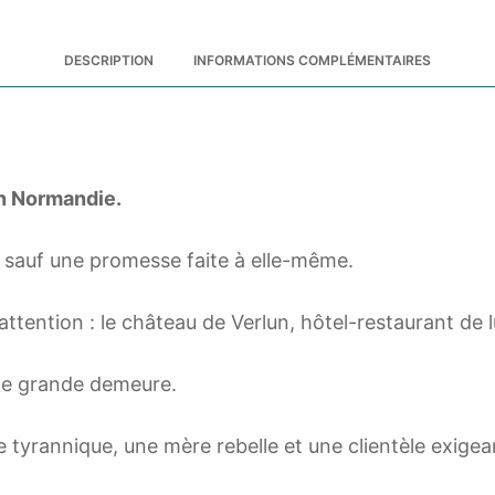
broché
dédicacé
DESCRIPTION
INFORMATIONS COMPLÉMENTAIRES
en Normandie.
, sauf une promesse faite à elle-même.
 attention : le château de Verlun, hôtel-restaurant de
tte grande demeure.
e tyrannique, une mère rebelle et une clientèle exigeant