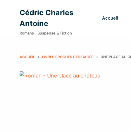
P
Cédric Charles
a
Accueil
Antoine
s
s
Romans - Suspense & Fiction
e
r
ACCUEIL
LIVRES BROCHÉS DÉDICACÉS
UNE PLACE AU C
a
u
c
o
n
t
e
n
u