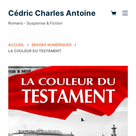
P
Cédric Charles Antoine
a
Romans - Suspense & Fiction
s
s
e
ACCUEIL
EBOOKS NUMÉRIQUES
r
LA COULEUR DU TESTAMENT
a
u
c
o
n
t
e
n
u